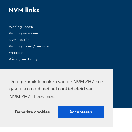
NVM links
Woning kopen
Woning verkopen
NVM Taxatie
Woning huren / verhuren
Erecode
Privacy verklaring
Door gebruik te maken van de NVM ZHZ site
gaat u akkoord met het cookiebeleid van
© NVM ZHZ
NVM ZHZ.
Lees meer
Design door
Formfest
Realisatie door
Acadia
Beperkte cookies
Accepteren