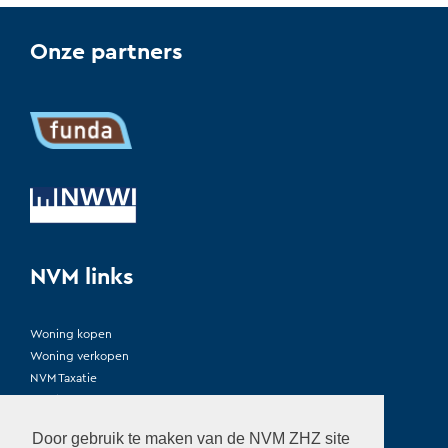
Onze partners
NVM links
Woning kopen
Woning verkopen
NVM Taxatie
Woning huren / verhuren
Erecode
Door gebruik te maken van de NVM ZHZ site
Privacy verklaring