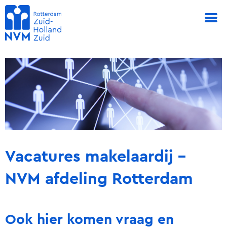
Vacatures makelaardij -
NVM afdeling Rotterdam
Ook hier komen vraag en