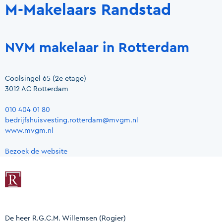
M-Makelaars Randstad
NVM makelaar in Rotterdam
Coolsingel 65 (2e etage)
3012 AC Rotterdam
010 404 01 80
bedrijfshuisvesting.rotterdam@mvgm.nl
www.mvgm.nl
Bezoek de website
De heer R.G.C.M. Willemsen
(Rogier)