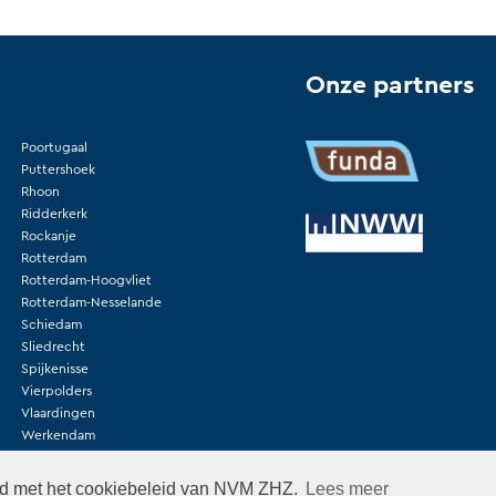
Onze partners
Poortugaal
Puttershoek
Rhoon
Ridderkerk
Rockanje
Rotterdam
Rotterdam-Hoogvliet
Rotterdam-Nesselande
Schiedam
Sliedrecht
Spijkenisse
Vierpolders
Vlaardingen
Werkendam
Woudrichem
Zuidland
rd met het cookiebeleid van NVM ZHZ.
Lees meer