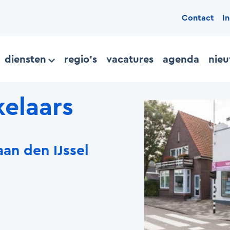
Contact
I
diensten
regio's
vacatures
agenda
nie
elaars
an den IJssel