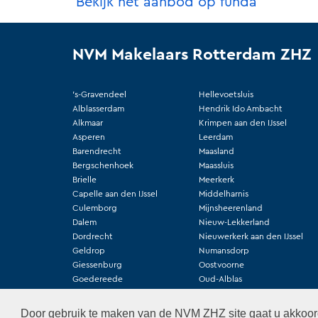
Bekijk het aanbod op funda
NVM Makelaars Rotterdam ZHZ
's-Gravendeel
Hellevoetsluis
Alblasserdam
Hendrik Ido Ambacht
Alkmaar
Krimpen aan den IJssel
Asperen
Leerdam
Barendrecht
Maasland
Bergschenhoek
Maassluis
Brielle
Meerkerk
Capelle aan den IJssel
Middelharnis
Culemborg
Mijnsheerenland
Dalem
Nieuw-Lekkerland
Dordrecht
Nieuwerkerk aan den IJssel
Geldrop
Numansdorp
Giessenburg
Oostvoorne
Goedereede
Oud-Alblas
Gorinchem
Oud-Beijerland
Groot Ammers
Ouddorp
Door gebruik te maken van de NVM ZHZ site gaat u akkoo