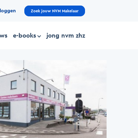
nloggen
Zoek jouw NVM Makelaar
uws
e-books
jong nvm zhz