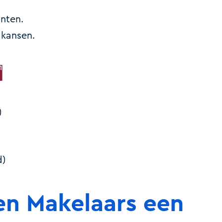
anten.
 kansen.
)
d)
en Makelaars een